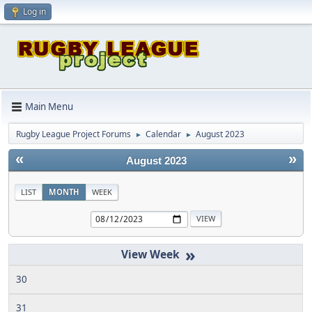
Log in
Main Menu
Rugby League Project Forums
Calendar
August 2023
►
►
«
»
August 2023
LIST
MONTH
WEEK
»
30
31