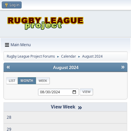
Log in
Main Menu
Rugby League Project Forums
Calendar
August 2024
►
►
«
»
August 2024
LIST
MONTH
WEEK
»
28
29