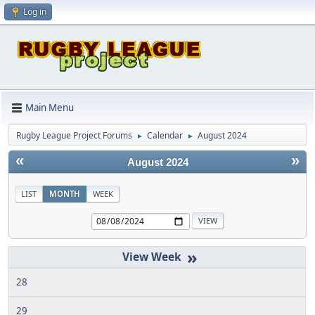
Log in
Main Menu
Rugby League Project Forums
Calendar
August 2024
►
►
«
»
August 2024
LIST
MONTH
WEEK
»
28
29